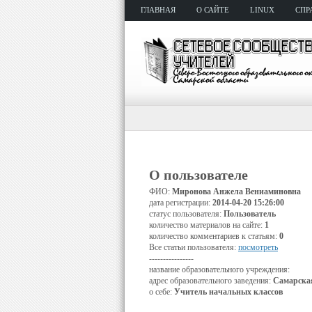
ГЛАВНАЯ
О САЙТЕ
LINUX
СПР
О пользователе
ФИО:
Миронова Анжела Вениаминовна
дата регистрации:
2014-04-20 15:26:00
статус пользователя:
Пользователь
количество материалов на сайте:
1
количество комментариев к статьям:
0
Все статьи пользователя:
посмотреть
----------------
название образовательного учреждения:
адрес образовательного заведения:
Самарская
о себе:
Учитель начальных классов