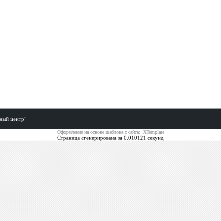
ный центр"
Оформление на основе шаблона с сайта: XTemplate
Страница сгенерирована за 0.010121 секунд