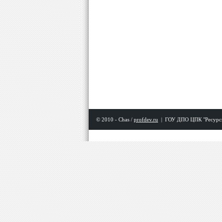
© 2010 - Chas /
profdev.ru
|
ГОУ ДПО ЦПК "Ресурс