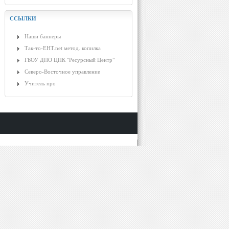
ССЫЛКИ
Наши баннеры
Так-то-ЕНТ.net метод. копилка
ГБОУ ДПО ЦПК "Ресурсный Центр"
Северо-Восточное управление
Учитель про