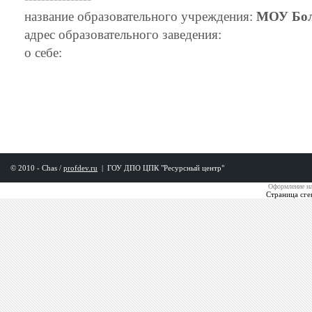
название образовательного учреждения:
МОУ Бо
адрес образовательного заведения:
о себе:
© 2010 - Chas /
profdev.ru
|
ГОУ ДПО ЦПК "Ресурсный центр"
Оформление на
Страница сге