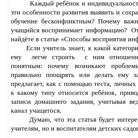
Каждый
ребёнок
и
индивидуальнос
эти
особенности
развития
выявить
и
сохр
обучение
бесконфликтным
?
Почему
важн
учащийся
воспринимает
информацию
?
О
найдёте
в
статье
«
Способы
восприятия
ин
Если
учитель
знает
, к
какой
категор
ему
легче
строить
с ним
отношен
понятным
:
почему
возникают
проблем
правильно
поощрять
или
делать
ему
з
предлагает
, как с
помощью
теста
,
личных
к
какому
типу
относится
ребёнок
,
приво
записи
домашнего
задания
,
учитывая
ве
канал
учащегося
.
Думаю
, что эта
статья
будет
интере
учителям
,
но
и
воспитателям
детских
садо