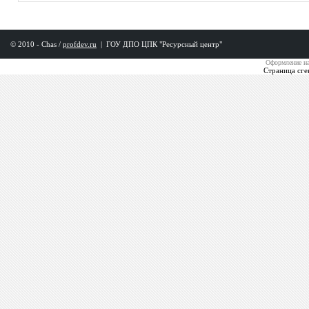
© 2010 - Chas /
profdev.ru
|
ГОУ ДПО ЦПК "Ресурсный центр"
Оформление на
Страница сге