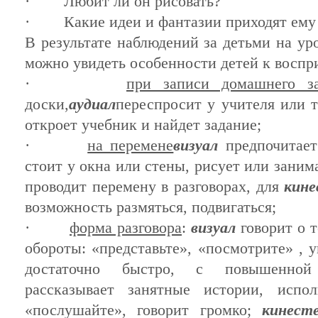
· Любит
ли
он
рисовать?
· Какие идеи и фантазии
приходят
ему 
В результате наблюдений
за
детьми
на ур
можно
увидеть особенности
детей
к воспр
·
при записи домашнего з
доски,
аудиал
переспросит у учителя или 
откроет учебник и найдет задание;
·
на перемене
визуал
предпочитает
стоит у окна или стены, рисует или зани
проводит перемену в разговорах, для
кин
возможность размяться, подвигаться;
·
форма разговора
:
визуал
говорит о т
обороты: «представьте», «посмотрите» , у
достаточно быстро, с повышенно
рассказывает занятные истории, испол
«послушайте», говорит громко;
кинес