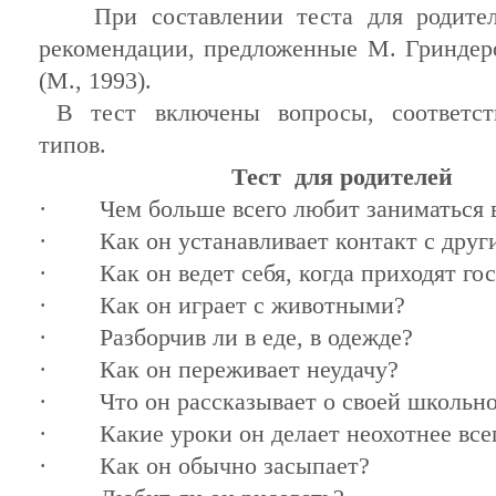
При
составлении
теста
для
родите
рекомендации
,
предложенные
М.
Гриндер
(М., 1993).
В
тест
включены
вопросы
,
соответс
типов
.
Тест
для
родителей
· Чем
больше
всего
любит
заниматься
· Как
он
устанавливает
контакт
с
друг
· Как
он
ведет
себя
,
когда
приходят
го
· Как
он
играет
с
животными
?
·
Разборчив
ли
в еде, в
одежде
?
· Как
он
переживает неудачу?
· Что
он
рассказывает о своей школьн
· Какие уроки
он
делает неохотнее
все
· Как
он
обычно
засыпает?