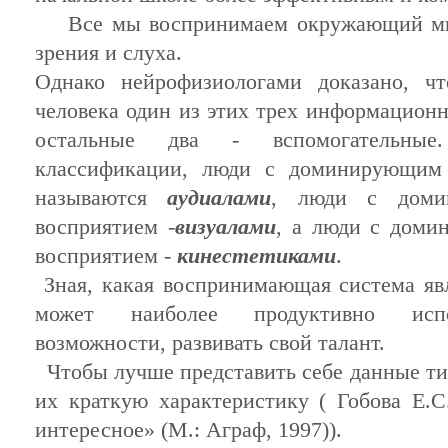
Все
мы
воспринимаем
окружающий
м
зрения
и
слуха
.
Однако
нейрофизиологами
доказано
, ч
человека
один
из
этих
трех
информацион
остальные
два -
вспомогательные
классификации
,
люди
с
доминирующим
называются
аудиалами
,
люди
с
дом
восприятием
-
визуалами
, а
люди
с
доми
восприятием
-
кинестетиками
.
Зная
,
какая
воспринимающая
система
яв
может
наиболее
продуктивно
исп
возможности
,
развивать
свой
талант
.
Чтобы
лучше
представить
себе
данные
т
их
краткую
характеристику
(
Гобова
Е.С
интересное
» (М.:
Аграф
, 1997)).