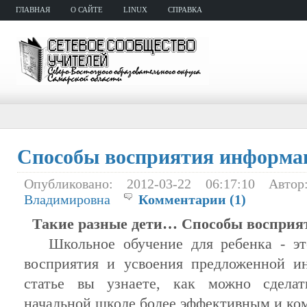
ГЛАВНАЯ
О САЙТЕ
LINUX
СПРАВКА
Способы восприятия информа
Опубликовано: 2012-03-22 06:17:10 Авт
Владимировна
Комментарии (1)
Такие
разные
дети…
Способы
восприя
Школьное
обучение
для
ребенка
- эт
восприятия
и
усвоения
предложенной
и
статье
вы
узнаете
, как
можно
сделат
начальной
школе
более
эффективным
и
ко