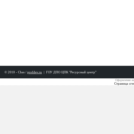
© 2010 - Chas /
profdev.ru
|
ГОУ ДПО ЦПК "Ресурсный центр"
Оформление на
Страница сге