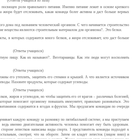
(Ответы учащихся из зала)
 посвящен роли правильного питания. Именно питание лежит в основе крепкого
а жюри будет отслеживать, какая команда более активна и даст больше верных
го дома под названием человеческий организм. С чего начинается строительство
кие вещества являются строительным материалом для организма?.. Это белки.
ты, в которых содержится много белков, а жюри отслеживает, кто даст больше
(Ответы учащихся)
тную пищу. Как их называют?.. Вегетарианцы. Как эти люди могут восполнить
(Ответы учащихся)
ны его утеплить, защитить его стенами и крышей. А что является источником
глеводы. Назовите продукты, которые содержат углеводы.
(Ответы учащихся)
ков, жиров и углеводов, но чтобы защитить его от врагов – различных болезней,
которые помогают организму повышать иммунитет, правильно развиваться. Это
 витаминов содержится в ягодах и фруктах. Мы предлагаем командам по очереди
енивает каждую команду за разминку по пятибалльной системе, а мы приступаем
 ведь именно двигательная активность человека помогает ему быть здоровым.
 стороне лепестков написаны виды спорта. 1 представитель команды подходит к
остальным, смотрит, что на обороте. Затем он кладет лепесток (лицом вниз) и