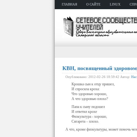
ГЛАВНАЯ
О САЙТЕ
LINUX
СПР
КВН, посвященный здоровому
Опубликовано: 2012-02-26 18:59:42 Автор:
Нас
Крошка сын к отцу пришел,
И спросила кроха:
Что здоровью хорошо,
А что здоровью плохо?
Папа к сыну подошел
И ответил крохе
Физкультура - хорошо,
Сигарета – плохо.
А что, кроме физкультуры, может помочь че