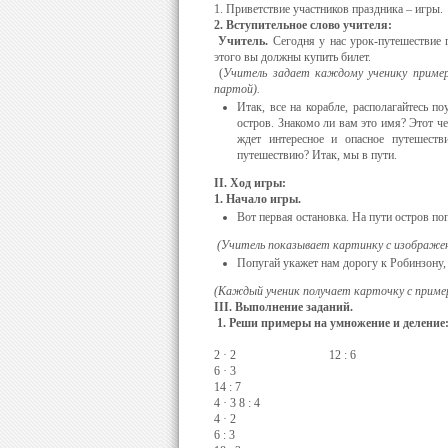
1. Приветствие участников праздника – игры.
2. Вступительное слово учителя:
Учитель.
Сегодня у нас урок-путешествие п
этого вы должны купить билет.
(
Учитель задает каждому ученику приме
партой).
Итак, все на корабле, располагайтесь 
остров. Знакомо ли вам это имя? Этот че
ждет интересное и опасное путешес
путешествию? Итак, мы в пути.
II
. Ход игры:
1. Начало игры.
Вот первая остановка. На пути остров по
(Учитель показывает картинку с изображен
Попугай укажет нам дорогу к Робинзону,
(Каждый ученик получает карточку с приме
III
. Выполнение заданий.
1. Реши примеры на умножение и деление
2 · 2 12 : 6
6 · 3
14 : 7
4 · 3 8 : 4
4 · 2
6 : 3