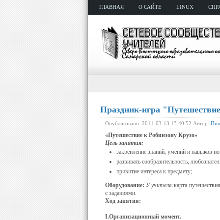
ГЛАВНАЯ
О САЙТЕ
LINUX
СПР
Праздник-игра "Путешествие
Опубликовано: 2011-03-13 13:40:52 Автор:
Пиж
«
Путешествие
к Робинзону Крузо»
Цель занятия:
закрепление знаний, умений и навыков по
развивать сообразительность, любознател
привитие интереса к предмету;
Оборудование:
У учителя:
карта путешествия
с заданиями.
Ход занятия:
I
.
Организационный
момент.