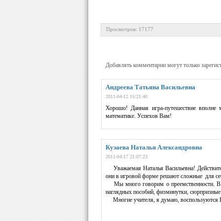
Просмотров: 17177
Добавлять комментарии могут только зарегис
Андреева Татьяна Васильевна
2011-04-12 16:21:40
Хорошо! Данная игра-путешествие вполне 
математике. Успехов Вам!
Кузаева Наталья Александровна
2011-04-17 21:07:23
Уважаемая Наталья Васильевна! Действитель
они в игровой форме решают сложные для себ
Мы много говорим о преемственности. В да
наглядных пособий, физминутки, сюрпризные 
Многие учителя, я думаю, воспользуются В