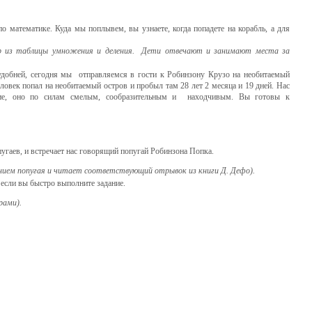
о математике. Куда мы поплывем, вы узнаете, когда попадете на корабль, а для
р из таблицы умножения и деления. Дети отвечают и занимают места за
поудобней, сегодня мы отправляемся в гости к Робинзону Крузо на необитаемый
ловек попал на необитаемый остров и пробыл там 28 лет 2 месяца и 19 дней. Нас
твие, оно по силам смелым, сообразительным и находчивым. Вы готовы к
пугаев, и встречает нас говорящий попугай Робинзона Попка.
ием попугая и читает соответствующий отрывок из книги Д. Дефо).
 если вы быстро выполните задание.
рами).
: