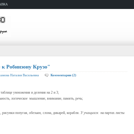
АВКА
 к Робинзону Крузо"
амова Наталия Васильевна
Комментарии (2)
 таблице умножения и деления на 2 и 3;
ьность, логи­ческое мышление, внимание, память, речь;
, рисунки попугая, обезьян, слона, дикарей, корабля.
У учащихся:
на партах листы