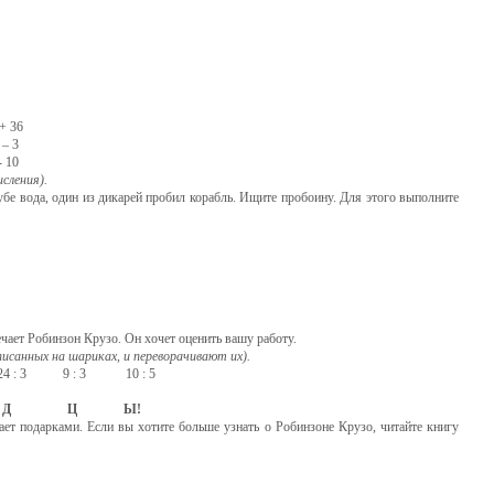
 36
– 3
 10
сления).
бе вода, один из дикарей пробил корабль. Ищите пробоину. Для этого выполните
ечает Робинзон Крузо. Он хочет оценить вашу работу.
исанных на шариках, и переворачивают их).
 : 3 9 : 3 10 : 5
 Ц Ы!
подарками. Если вы хотите больше узнать о Робинзоне Крузо, читайте книгу