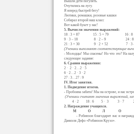
Вышли дети погулять.
Очутились на лугу.
Я вперед быстрей бегу!
Лютики, ромашки, розовые кашки
Собирал второй наш класс
Вот какой букет у нас!
5. Вычисли значения выражений:
18 : 3 + 87 15 : 5 + 79 16 : 8 +
9 · 3 – 18 8 · 2 – 9 24 : 8 
21 : 3 + 30 9 · 2 + 52 7 · 3 -
(Ученики выполняют соответствующие вычи
- Молодцы! Мы спасены! Но что это? На палу
следующее задание:
6. Сравни выражения:
2 · 2 · 2…2 · 5
6 · 2…2 · 3 · 2
27 : 3…27 : 9
IV
. Итог занятия.
1. Подведение итогов.
-
Пробоина забита! Мы на острове, и нас встр
(Ученики считают значения выражений, зап
4 · 2 18 : 6 5 · 3 3 · 7 24
2. Награждение учащихся.
М О Л О Д
- Робинзон благодарит вас и награждает 
Даниэля Дефо «Робинзон Крузо».