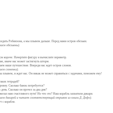
предить Робинзона, а мы плывем дальше. Перед нами остров обезьян.
ием обезьяны).
:
см короче. Начертите фигуру и вычислите периметр.
ие, иначе нас может застигнуть шторм.
м наше путешествие. Впереди нас ждет остров слонов.
ем слоненка).
мы плывем, и ждет нас. Он никак не может справиться с задачами, поможем ему!
таких тетрадей?
ровну. Сколько банок потребуется?
 день. Сколько он прочел за два дня?
желал нам счастливого пути! Но что это? Наш корабль захватили дикари.
ием дикарей и читает соответствующий отрывок из книги Д. Дефо).
т с корабля.