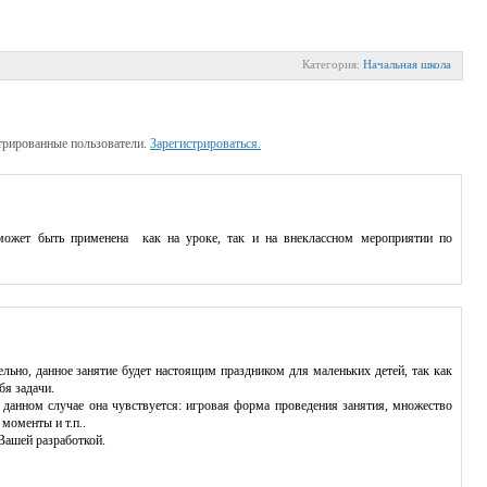
Категория:
Начальная школа
трированные пользователи.
Зарегистрироваться.
может быть применена как на уроке, так и на внеклассном мероприятии по
но, данное занятие будет настоящим праздником для маленьких детей, так как
я задачи.
нном случае она чувствуется: игровая форма проведения занятия, множество
моменты и т.п..
ашей разработкой.