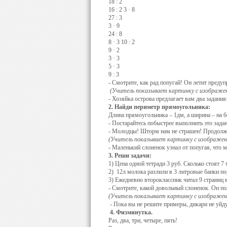
18 : 2
16 : 2 3 · 8
27 : 3
3 · 9
24 : 8
8 · 3 10 : 2
9 · 2
3 · 3
5 · 3
9 : 3
- Смотрите, как рад попугай! Он летит преду
(Учитель показывает картинку с изображен
- Хозяйка острова предлагает вам два задания
2. Найди периметр прямоугольника:
Длина прямоугольника – 1дм, а ширина – на 6
- Постарайтесь побыстрее выполнить это задан
- Молодцы! Шторм нам не страшен! Продолжае
(Учитель показывает картинку с изображени
- Маленький слоненок узнал от попугая, что 
3. Реши задачи:
1) Цена одной тетради 3 руб. Сколько стоят 7 
2) 12л молока разлили в 3 литровые банки по
3) Ежедневно второклассник читал 9 страниц в
- Смотрите, какой довольный слоненок. Он по
(Учитель показывает картинку с изображен
- Пока вы не решите примеры, дикари не уйду
4. Физминутка.
Раз, два, три, четыре, пять!