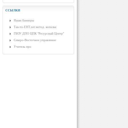
ССЫЛКИ
Наши баннеры
Так-то-ЕНТ.net метод. копилка
ГБОУ ДПО ЦПК "Ресурсный Центр"
Северо-Восточное управление
Учитель про