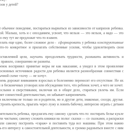
зов у детей?
обычное поведение, постараться вырваться из зависимости от капризов ре­бенка.
ой. Малыш, хоть и с опозданием, усвоит, что нельзя — это нельзя, а надо — это
то ему тут же предло­жат что-то взамен.
 еще одно, более слож­ное дело -
сформировать
у ребенка
конструктивные
то-то конкретное и прилагать соб­ственные усилия, чтобы удовлетворить свои
оставленной цели,
научить
преодо­левать трудности,
развивать
активность и
к правило, совершенно не развиты.
бенок воспринял принятые ме­ры не как наказание, а увидел в этом проявление
сновных источников радости для ре­бенка является разнообразная совместная с
вычной схеме «хочу — не хочу».
 дорожат вниманием взрослых и болезненно переносят его отсутствие. Не их
 в бесконечных уговорах или обсуждении того, что ребенок хочет, а чего не хочет.
ослыми и сверстниками, включая их в общее дело, стараться увлечь им. Если
нят совместной деятельностью, он забывает ка­призничать.
 включе­ны не только он и родители, но и другие дети, знакомые, соседи, друзья.
троить кре­пость, прыгать через лужу и ловить бабочку, интересно играть с детьми
ость ребенка, пред­лагать ему самому сделать что-то: постирать белье кукле
тали чистыми; самому сложить книжки на полке: сказки — со сказками, а раскраски
или самому построить «гараж» и поста­вить туда все машины. При этом важно
ть его интересу к самостоятельной деятельности, и громко радоваться вместе с ним