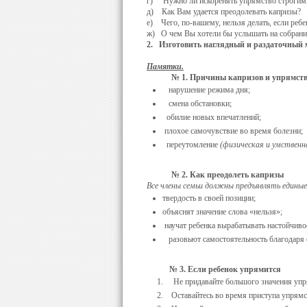
г) Нужно ли искоренять упрямство строгим
д) Как Вам удается преодолевать капризы?
е) Чего, по-вашему, нельзя делать, если ребен
ж) О чем Вы хотели бы услышать на собрании
2.
Изготовить наглядный и раздаточный 
Памятки.
№ 1. Причины капризов и упрямств
нарушение режима дня;
смена обстановки;
обилие новых впечатлений;
плохое самочувствие во время болезни;
переутомление
(физическая и умственна
№ 2. Как преодолеть капризы
Все члены семьи должны предъявлять единые 
твердость в своей позиции;
объяснят значение слова «нельзя»;
научат ребенка вырабатывать настойчиво
разовьют самостоятельность благодаря с
№ 3. Если ребенок упрямится
Не придавайте большого значения упрямс
Оставайтесь во время приступа упрямств