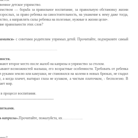
овенное детское упрямство.
ямством — борьба за правильное воспитание, за правильную обстановку жизни
 взрослых, за право ребенка на самостоятельность, на уважение к нему даже тогда,
мство, а направлять силы ребен­ка на полезные, нужные в жизни цели».
ние правильности этих слов?
прямится»
с советами ро­дителям упрямых детей. Прочитайте, подчеркните самый
…………………………………………
ти.
т второе место после жалоб на капризы и упрямство за столом.
тывают возможностей малыша, его возрастные особенности. Требовать от ребенка
ал руками землю или камушки, не стано­вился на колени в новых брюках, не гладил
, а когда плачет, вытирал глаза не кулаком, а чистым платочком, - бесполезно. В
ает мир.
в процессе воспитания.
……………………………………………………
ами.
ь капризы».
Прочитай­те, пожалуйста, их……………..
чему?