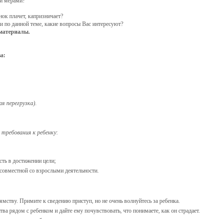
и мерами?
ок плачет, каприз­ничает?
 по данной теме, ка­кие вопросы Вас интересуют?
материалы.
а:
я перегрузка).
требования к ре­
бенку
:
сть в достижении цели;
овместной со взрослы­ми деятельности.
тву. Примите к сведе­нию приступ, но не очень волнуйтесь за ребенка.
а рядом с ребенком и дайте ему почувствовать, что понимаете, как он страдает.