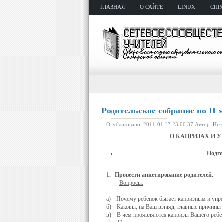
ГЛАВНАЯ
О САЙТЕ
LINUX
СПР
Родительское собрание во II
Опубликовано: 2011-01-23 23:00:37 Автор:
Ися
О КАПРИЗАХ И УПРЯ
Подгот
1.
Провести анкетирование родителей.
Вопросы:
а) Почему ребенок бывает капризным и уп
б) Каковы, на Ваш взгляд, главные причины в
в) В чем проявляются капризы Вашего ребе