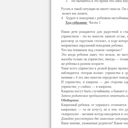
Не пытайтесь в это время что-либо вну
Ругать в такой ситуации не имеет смысла. Он 
может вас понять.
4. Будьте в поведении с ребенком настойчивы.
Ход собрания
Часть 1
Наши дети рождаются для радостной и счас
упрямством - это во многом зависит от нас, 
разговор за «круглым столом», в ходе котор
неприятных нарушений пове­дения ребенка.
Что мы понимаем под словом «капризы»?
Это когда ребенок зна­ет, что нельзя, но на
жалобы только на упрямство, иногда — только
же ребенка в разном возрасте.
Чаше всего упрямство в резкой форме проявля
наблюдает­ся «вторая волна» упрямства в ср
начиная с 4 лет, иво многом определяет пове
И упрямство, и капризы — две стороны одно
упрямстве, у слабых — в капризах.
Капризы могут быть случайными, а бывают и 
Затем родителям предлагается ответить 
Обобщение.
Капризный ребенок от упрямого отличаетс
капризных — «я не хочу»), но и тем, что дл
«капризули» - желание всегда находиться в со
Давайте рассмотрим две знакомые ситуации 
Ваше мнение, уважаемые родители? Какие ош