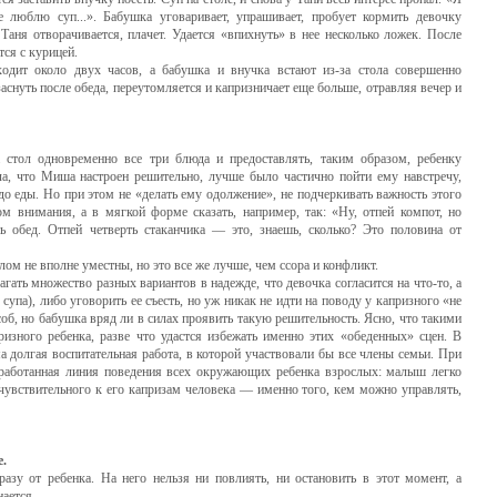
е люблю суп...». Бабушка уговаривает, упрашивает, пробует кормить девочку
 Таня отворачивается, плачет. Удается «впихнуть» в нее несколько ложек. После
тся с курицей.
ходит около двух часов, а бабушка и внучка встают из-за стола совершенно
снуть после обеда, переутомляет­ся и капризничает еще больше, отравляя вечер и
тол одно­временно все три блюда и предоставлять, таким образом, ребенку
а, что Миша настроен решительно, лучше было частично пойти ему навстречу,
до еды. Но при этом не «делать ему одолжение», не подчеркивать важность этого
ом внимания, а в мягкой форме ска­зать, например, так: «Ну, отпей компот, но
ь обед. Отпей четверть стаканчика — это, знаешь, сколько? Это половина от
лом не вполне уместны, но это все же лучше, чем ссора и конфликт.
ать множество раз­ных вариантов в надежде, что девочка согласится на что-то, а
супа), либо уговорить ее съесть, но уж никак не идти на поводу у капризного «не
об, но бабушка вряд ли в силах проявить такую решительность. Ясно, что такими
ризного ребенка, разве что удастся избежать именно этих «обеденных» сцен. В
 долгая воспитательная работа, в которой участвовали бы все члены семьи. При
работанная линия поведения всех окружающих ре­бенка взрослых: малыш легко
чувствительного к его капризам человека — именно того, кем можно управлять,
.
у от ребенка. На него нельзя ни повлиять, ни остановить в этот момент, а
нается.