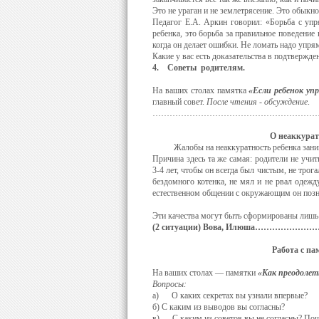
Это не ураган и не землетря­сение. Это обыкн
Педагог Е.А. Аркин говорил: «Борьба с упр
ребен­ка, это борьба за правильное поведение
когда он де­лает ошибки. Не ломать надо упря
Какие у вас есть доказательства в подтвержде
4.
Советы родителям.
На ваших столах памятка
«Если ребенок у
главный совет.
После чтения - обсуждение
.
…………………………………………………
О неаккуратнос
Жалобы на неаккуратность ребенка занимаю
Причина здесь та же самая: родители не учи
3-4 лет, чтобы он всегда был чистым, не трог
бездомного котенка, не мял и не рвал одежду
естественном общении с окружающим он позн
Эти качества могут быть сформиро­ваны лишь 
(2 ситуации) Вова, Илюша……
Работа с памятк
На ваших столах — памятки
«Как
преодолет
Вопросы:
а) О каких секретах вы узнали впервые?
б) С каким из выводов вы согласны?
в) С каким из советов вы не согласны? По