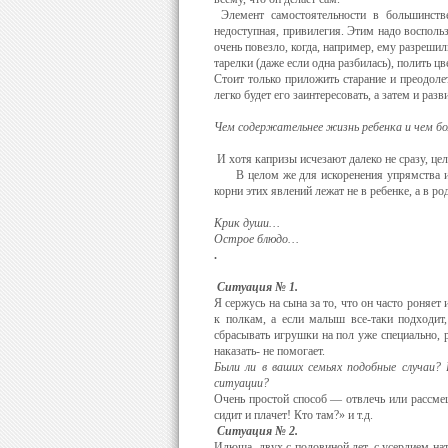
Элемент самостоятельности в большинстве
недоступная, при­вилегия. Этим надо восполь
очень повезло, когда, например, ему разрешил
тарелки (даже если одна разбилась), поли
Стоит только приложить старание и преодолет
легко будет его заинтересовать, а затем и раз
Чем содержательнее жизнь ребенка и чем б
И хотя капри­зы исчезают далеко не сразу, це
В целом же для искоренения упрямства и к
корни этих явлений лежат не в ребенке, а в р
Крик души…
Острое блюдо…
.
Ситуация № 1.
Я сержусь на сына за то, что он часто роняет
к полкам, а если малыш все-таки подходит,
сбрасывать игрушки на пол уже специально, 
наказать- не помогает.
Были ли в ваших семьях подобные случаи? 
ситуации?
Очень простой способ — отвлечь или рассмеши
сидит и плачет! Кто там?» и т.д.
Ситуация
№ 2.
Илюша, двух с половиной лет, с усердием нат