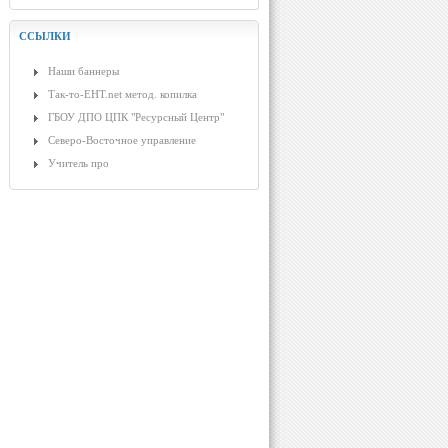
ССЫЛКИ
Наши баннеры
Так-то-ЕНТ.net метод. копилка
ГБОУ ДПО ЦПК "Ресурсный Центр"
Северо-Восточное управление
Учитель про