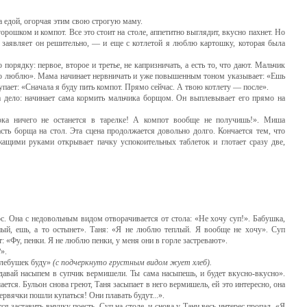
а едой, огорчая этим свою строгую маму.
шком и компот. Все это стоит на столе, аппетитно выглядит, вкусно пахнет. Но
заявляет он решительно, — и еще с котлетой я люблю картошку, которая была
 порядку: первое, второе и третье, не капризничать, а есть то, что дают. Мальчик
его люблю». Мама начинает нервни­чать и уже повышенным тоном указывает: «Ешь
упает: «Сначала я буду пить компот. Прямо сейчас. А твою котлету — после».
 дело: начинает сама кормить мальчика борщом. Он выпле­вывает его прямо на
ока ничего не останется в тарелке! А компот вообще не полу­чишь!». Миша
асть борща на стол. Эта сцена продолжается довольно долго. Кончается тем, что
щими руками открывает пачку успокоительных таблеток и глотает сразу две,
с. Она с недоволь­ным видом отворачивается от стола: «Не хочу суп!». Бабушка,
ный, ешь, а то остынет». Таня: «Я не люблю теплый. Я вообще не хочу». Суп
т: «Фу, пенки. Я не люблю пенки, у меня они в горле застревают».
».
 хлебушек буду»
(с подчеркнуто груст­
ным видом жует хлеб).
давай насыпем в суп­чик вермишели. Ты сама насыпешь, и будет вкусно-вкусно».
ется. Бульон снова греют, Таня засыпает в него вермишель, ей это интересно, она
червячки пошли купаться! Они плавать будут...».
я заставить внучку поесть. Суп на столе, и снова у Тани весь интерес пропал. «Я