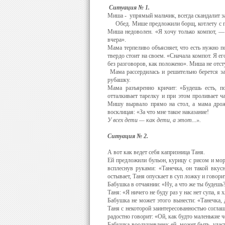
Ситуация № 1.
Миша - упрямый мальчик, всегда скандалит з
Обед. Мише предложили борщ, котлету с горо
Миша недоволен. «Я хочу только компот, — 
вчера».
Мама тер­пеливо объясняет, что есть нужно по
твердо стоит на своем. «Сначала компот. Я 
без разговоров, как положено». Миша не отст
Мама рассердилась и решительно берется за
рубашку.
Мама разъяренно кричит: «Будешь есть, п
отталкивает тарелку и при этом проливает ч
Мишу вырвало прямо на стол, а мама дрожа
восклицая: «За что мне такое наказание!
У всех дети — как дети, а этот...».
Ситуация
№ 2.
А вот как ведет себя капризница Таня.
Ей предложили бульон, курицу с рисом и мор
всплеснув руками: «Танечка, он такой вкус
остывает, Таня опускает в суп ложку и говори
Бабушка в отчаянии: «Ну, а что же ты будешь?
Таня: «Я ничего не буду раз у нас нет супа, я
Бабушка не может этого вынести: «Танечка, 
Таня с некоторой заинтересованностью соглаша
радостно го­ворит: «Ой, как будто маленькие 
Бабушка воодушевлена: ей, может быть, удастс