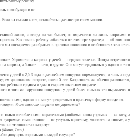
шать вашему ребенку.
сильно возбужден и не
 Если вы сказали «нет», оставайтесь и дальше при своем мнении.
тливой жизни, а всегда ли так бывает, не омрачается ли жизнь капризами и
взрослых. Как помочь ребенку изба­виться от этих черт характера — об этом наш
ого мы постараемся разобраться в причинах появления и особенностях этих столь
стаивает. Упрямство и капризы
у
детей — неред­кое явление. Иногда встречаются
 на капризы, а бывает — и то, и другое. Они могут чередоваться у одного и того
ется у детей в 2,5-3 года, в дальнейшем поведение нормализуется, и лишь иногда
еднем дошкольном возрасте, око­ло 5 лет. Капризность же обычно развивается,
дение ребенка в среднем и даже в старшем школьном возрасте.
го и того же наруше­ния поведения: у детей более сильных это выражается в
постоянными, од­нако они могут превратиться в привычную форму поведения.
на
вопрос: В чем отличие капризов от упрямства?
я не только излюбленными выражениями (любимые слова упрямых — «я хочу, а
я «упрямца» самое глав­ное — не уступить взрослому, «настоять на своем», а у
стоянии «готовности к капризу».
(Миша, Таня)...
ибки допущены взрослыми в каждой ситуации?