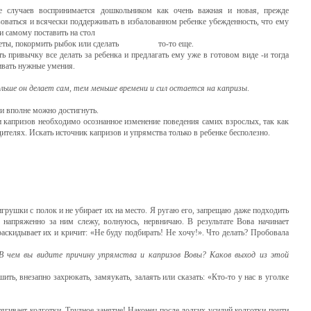
 случаев воспринимается до­школьником как очень важная и новая, прежде
зоваться и всячески поддерживать в из­балованном ребенке убежденность, что ему
и самому поставить на стол
ть цветы, покормить рыбок или сделать то-то еще.
ь привычку все делать за ребенка и предлагать ему уже в готовом виде -и тогда
вивать нужные умения.
ольше он делает
сам, тем меньше времени и сил остается на капризы
.
ли вполне можно достигнуть.
апризов необходимо осознанное изменение поведения самих взрослых, так как
одителях. Искать источник капризов и упрямства только в ребенке бесполезно.
 игрушки с полок и не убирает их на место. Я ругаю его, запрещаю даже подходить
 напряженно за ним слежу, волну­юсь, нервничаю. В результате Вова начинает
раскидывает их и кричит: «Не буду подбирать! Не хочу!». Что делать? Пробовала
В чем вы видите при­
чину упрямства и капризов Вовы? Каков выход из этой
ть, внезапно захрюкать, замяукать, залаять или сказать: «Кто-то у нас в уголке
ягивает колготки. Трудное занятие! Наконец после долгих усилий колготки почти