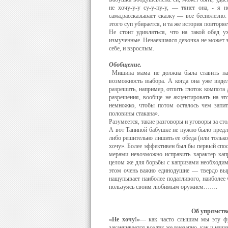
не хочу-у-у су-у-пу-у, — тянет она, - я н
сама,рассказывает сказку — все бесполезно:
этого суп убира­ется, и та же история повторяе
Не стоит удивляться, что на такой обед у
измученные. Ненаевшаяся девочка не может за
себе, и взрослым.
Обобщение.
Мишина мама не должна была ставить на с
возможность выбора. А когда она уже видел
разрешить, например, отпить глоток компота 
разрешения, во­обще не акцентировать на эт
немножко, чтобы потом осталось чем запит
половины стакана».
Разумеется, такие разговоры и уговоры за сто
А вот Таниной бабушке не нужно было предлаг
либо решительно лишить ее обеда (или только 
хочу». Бо­лее эффективен был бы первый спос
мерами невоз­можно исправить характер кап
целом же для борьбы с капризами необходима
этом очень важно единоду­шие — твердо вы
нащупывает наиболее податливого, наиболее 
пользуясь своим любимым оружием…….
Об упрямстве
«Не хочу!»
— как часто слышим мы эту фраз
заканчивается все так же внезапно, как и начи