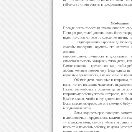
г)Помогут ли эти советы в преодолении капри
Обобщение.
Прежде всего, взрослым нужно изменить свое 
Позиция родителей должна стать более тверд
надо, что отказ от чего-то совсем не значит, ч
Одновременно взрослые должны сделать
способы
пове­дения;
научить
его «хотеть» ч
желания;
выработать
настойчивость в достижении п
самостоятельность, кото­рые у таких детей, ка
Самое сложное – сделать это так, чтобы ре
любви, желание помочь ему. Ведь одним из о
взрослым деятель­ность, а не общение по при
Обычно дети, склонные к капризам, очень
вина, что это внимание чаше всего выражается
Нужно разно­образить общение детей со взр
капризному ребенку что-то интересно, и он за
Крайне важно, чтобы в эту деятельность были
Всем вместе интересно лепить снежную бабу, с
в подвижные игры.
Дома надо всемерно поощрять самостоятельн
и свои но­сочки, порадоваться, какими они с
— с раскраска­ми; самому убрать игрушки 
незаметно помогать ребен­ку, не давая угасну
всему, что он делает сам.