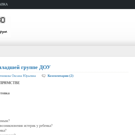
АВКА
 младшей группе ДОУ
тникова Оксана Юрьевна
Комментарии (2)
МСТВЕ
овка
рямым?
озникновения исте­рик у ребенка?
нка?