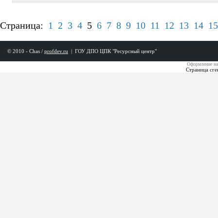
Страница:
1
2
3
4
5
6
7
8
9
10
11
12
13
14
15
© 2010 - Chas /
profdev.ru
|
ГОУ ДПО ЦПК "Ресурсный центр"
Оформление на
Страница сге