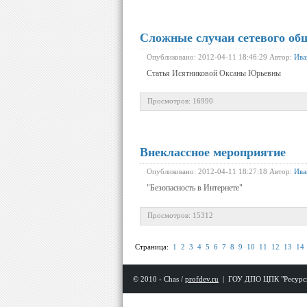
Сложные случаи сетевого об
Опубликовано: 2012-04-11 18:46:29 Автор:
Ива
Статья Исятниковой Оксаны Юрьевны
Просмотров: 16990
Внеклассное мероприятие
Опубликовано: 2012-04-11 18:27:18 Автор:
Ива
"Безопасность в Интернете"
Просмотров: 15312
Страница:
1
2
3
4
5
6
7
8
9
10
11
12
13
14
© 2010 - Chas /
profdev.ru
|
ГОУ ДПО ЦПК "Ресурс