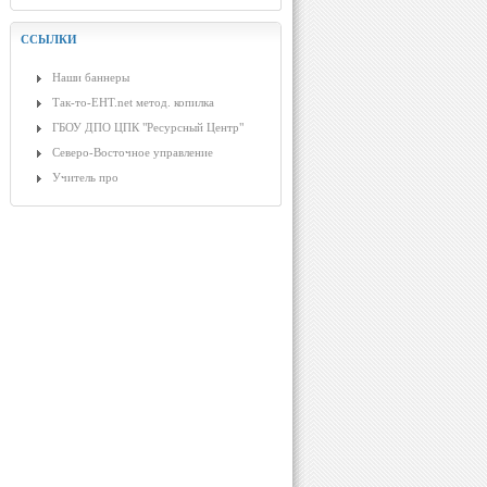
ССЫЛКИ
Наши баннеры
Так-то-ЕНТ.net метод. копилка
ГБОУ ДПО ЦПК "Ресурсный Центр"
Северо-Восточное управление
Учитель про