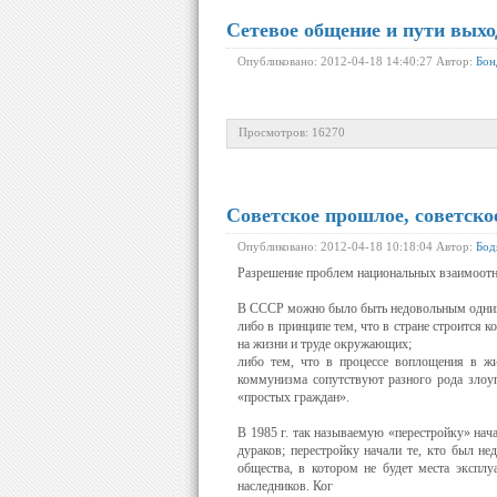
Сетевое общение и пути выхо
Опубликовано: 2012-04-18 14:40:27 Автор:
Бон
Просмотров: 16270
Советское прошлое, советско
Опубликовано: 2012-04-18 10:18:04 Автор:
Бод
Разрешение проблем национальных взаимоотно
В СССР можно было быть недовольным одним
либо в принципе тем, что в стране строится 
на жизни и труде окружающих;
либо тем, что в процессе воплощения в жи
коммунизма сопутствуют разного рода злоуп
«простых граждан».
В 1985 г. так называемую «перестройку» на
дураков; перестройку начали те, кто был н
общества, в котором не будет места эксплу
наследников. Ког