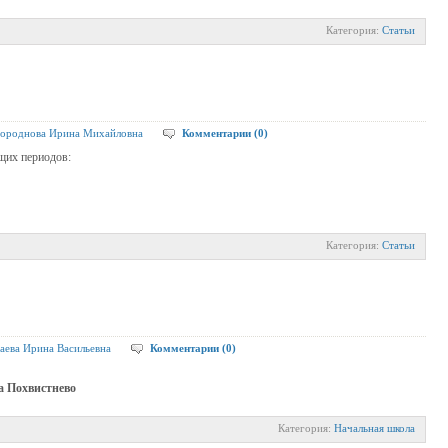
Категория:
Статьи
ороднова Ирина Михайловна
Комментарии (0)
щих периодов:
Категория:
Статьи
аева Ирина Васильевна
Комментарии (0)
а Похвистнево
Категория:
Начальная школа