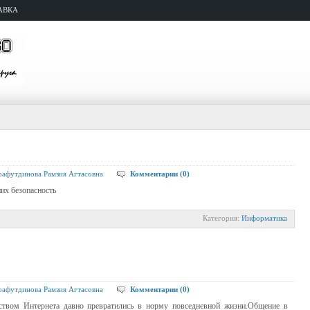
АВКА
афутдинова Рамзия Агтасовна
Комментарии (0)
них безопасность
Категория:
Информатика
афутдинова Рамзия Агтасовна
Комментарии (0)
твом Интернета давно превратились в норму повседневной жизни.Общение в