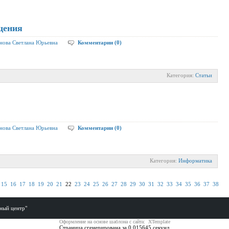
щения
нова Светлана Юрьевна
Комментарии (0)
Категория:
Статьи
нова Светлана Юрьевна
Комментарии (0)
Категория:
Информатика
15
16
17
18
19
20
21
22
23
24
25
26
27
28
29
30
31
32
33
34
35
36
37
38
ный центр"
Оформление на основе шаблона с сайта: XTemplate
Страница сгенерирована за 0.015645 секунд