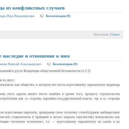
да из конфликтных случаев
дарь Вера Владимировна
Комментарии (0)
Категория:
Статьи
е наследие и отношение к ним
яжин Николай Александрович
Комментарии (0)
шений в русле Концепции общественной безопасности (ч.3.3)
 из двух:
коммунизм как общество, в котором нет места агрессивному паразитизму индивида
знь этого идеала имеют место ошибки и кроме того, процессу строительства
отребления как со стороны партийно-государственной власти, так и со стороны
чали агрессивные паразиты, прикрывая свою политику словоблудием амбициозных
едоволен социализмом в принципе и желал закрыть перспективу коммунизма как
атации «человека человеком», т.е. — агрессивному паразитизму их самих и их