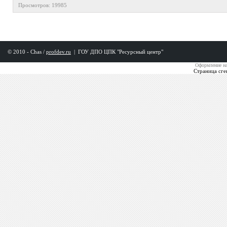
Просмотров: 19985
© 2010 - Chas /
profdev.ru
|
ГОУ ДПО ЦПК "Ресурсный центр"
Оформление на
Страница сге