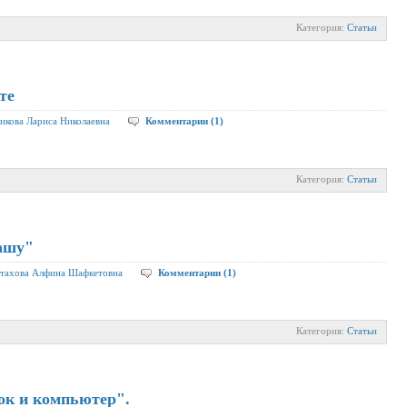
Категория:
Статьи
те
икова Лариса Николаевна
Комментарии (1)
Категория:
Статьи
ашу"
тахова Алфина Шафкетовна
Комментарии (1)
Категория:
Статьи
ок и компьютер".