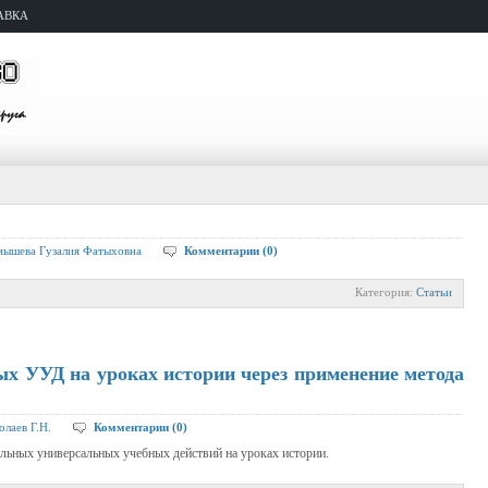
АВКА
ышева Гузалия Фатыховна
Комментарии (0)
Категория:
Статьи
х УУД на уроках истории через применение метода
олаев Г.Н.
Комментарии (0)
льных универсальных учебных действий на уроках истории.