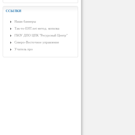
ССЫЛКИ
Наши баннеры
Так-то-ЕНТ.net метод. копилка
ГБОУ ДПО ЦПК "Ресурсный Центр"
Северо-Восточное управление
Учитель про