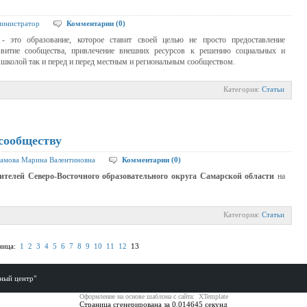
инистратор
Комментарии (0)
 - это образование, которое ставит своей целью не просто предоставление
звитие сообщества, привлечение внешних ресурсов к решению социальных и
 школой так и перед и перед местным и региональным сообществом.
Категория:
Статьи
сообществу
амова Марина Валентиновна
Комментарии (0)
ителей Северо-Восточного образовательного округа Самарской области
на
Категория:
Статьи
ница:
1
2
3
4
5
6
7
8
9
10
11
12
13
ный центр"
Оформление на основе шаблона с сайта: XTemplate
Страница сгенерирована за 0.014645 секунд