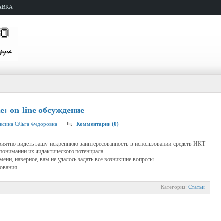
АВКА
: on-line обсуждение
ксина ОЛьга Федоровна
Комментарии (0)
риятно видеть вашу искреннюю заинтересованность в использовании средств ИКТ
понимании их дидактического потенциала.
мени, наверное, вам не удалось задать все возникшие вопросы.
вания...
Категория:
Статьи