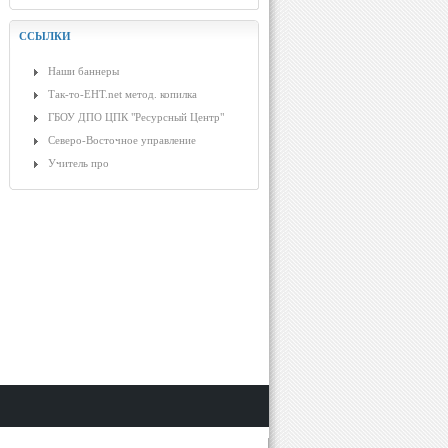
ССЫЛКИ
Наши баннеры
Так-то-ЕНТ.net метод. копилка
ГБОУ ДПО ЦПК "Ресурсный Центр"
Северо-Восточное управление
Учитель про