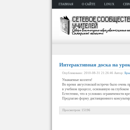
ГЛАВНАЯ
О САЙТЕ
LINUX
СПР
Интерактивная доска на уроке
Опубликовано: 2010-08-31 21:26:46 Автор:
Бры
Уважаемые коллеги!
Во время августовской встречи было очень п
в учебном процессе, основанную на глубоком 
Естестенно, что в условиях ограничености вре
Предлагаю форму дистанционного консультиро
Просмотров: 15196