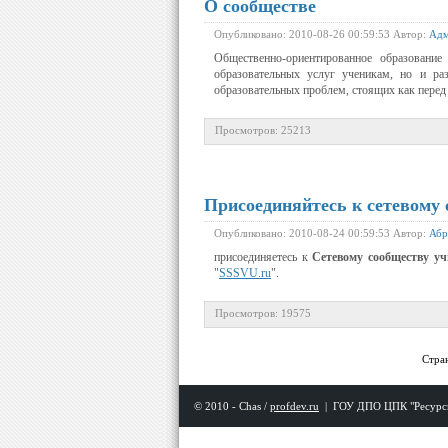
О сообществе
Опубликовано: 2010-08-26 00:59:53 Автор:
Адм
Общественно-ориентированное образование
образовательных услуг ученикам, но и ра
образовательных проблем, стоящих как перед
Просмотров: 25213
Присоединяйтесь к сетевому 
Опубликовано: 2010-08-24 00:59:53 Автор:
Абр
присоединяетесь к
Сетевому сообществу уч
"
SSSVU.ru
".
Просмотров: 19575
Стра
© 2010 - Chas /
profdev.ru
|
ГОУ ДПО ЦПК "Ресурс