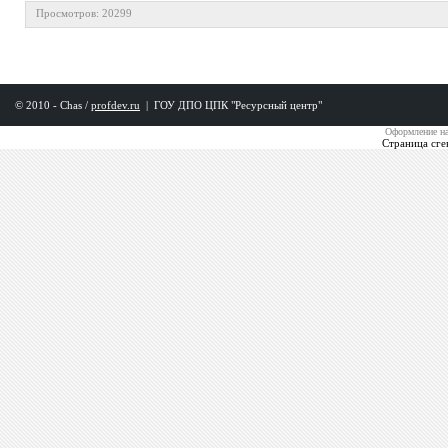
Просмотров: 20299
© 2010 - Chas /
profdev.ru
|
ГОУ ДПО ЦПК "Ресурсный центр"
Оформление на
Страница сге