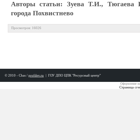
Авторы статьи: Зуева Т.И., Тюгае
города Похвистнево
Просмотров: 16026
© 2010 - Chas /
profdev.ru
|
ГОУ ДПО ЦПК "Ресурсный центр"
Оформление на
Страница сге